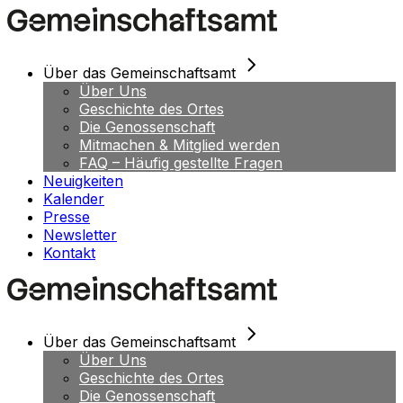
Skip
to
the
content
Über das Gemeinschaftsamt
Über Uns
Geschichte des Ortes
Die Genossenschaft
Mitmachen & Mitglied werden
FAQ – Häufig gestellte Fragen
Neuigkeiten
Kalender
Presse
Newsletter
Kontakt
Über das Gemeinschaftsamt
Über Uns
Geschichte des Ortes
Die Genossenschaft