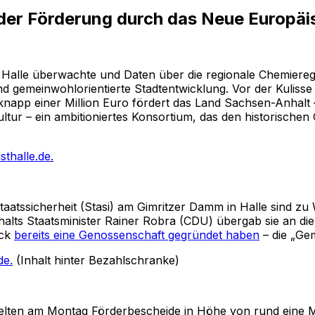
 der Förderung durch das Neue Europä
k Halle überwachte und Daten über die regionale Chemieregio
nd gemeinwohlorientierte Stadtentwicklung. Vor der Kuliss
napp einer Million Euro fördert das Land Sachsen-Anhalt –
tur – ein ambitioniertes Konsortium, das den historischen
sthalle.de.
taatssicherheit (Stasi) am Gimritzer Damm in Halle sind 
alts Staatsminister Rainer Robra (CDU) übergab sie an die
eck
bereits eine Genossenschaft gegründet haben
– die „Ge
de.
(Inhalt hinter Bezahlschranke)
elten am Montag Förderbescheide in Höhe von rund eine M