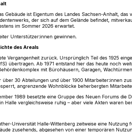
alt
Das Gebäude ist Eigentum des Landes Sachsen-Anhalt, das 
entenwerks, der sich auf dem Gelände befindet, mitverka
hestens im Sommer 2026 erwartet.
eiter Unterstützer:innen gewinnen.
ichte des Areals
te Vergangenheit zurück. Ursprünglich Teil des 1925 einge
MfS) übertragen. Ab 1971 entstand hier das heute noch we
er Behördenkomplex mit Bürohäusern, Garagen, Wachtürmen
r über 30 Abteilungen und über 1900 Mitarbeiter:innen zus
gesperrt, angrenzende Wohnblöcke beherbergten Mitarbeiter
ember 1989 besetzte eine Gruppe des Neuen Forums die Die
 in Halle vergleichsweise ruhig – aber viele Akten waren be
her-Universität Halle-Wittenberg zeitweise eine Nutzung 
ebäude zusehends, abgesehen von einer temporären Nutzung