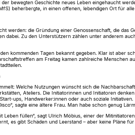
 der bewegten Geschichte neues Leben eingehaucht werden.
MfS) beherbergte, in einen offenen, lebendigen Ort für all
cht werden: die Gründung einer Genossenschaft, die das Ge
teilen dabei. Zu den Unterstützern zählen unter anderem 
 den kommenden Tagen bekannt gegeben. Klar ist aber schon 
arschaftstreffen am Freitag kamen zahlreiche Menschen a
adtteilen.
m
mmelt: Welche Nutzungen wünscht sich die Nachbarschaft fü
tätten, Ateliers. Die Initiatorinnen und Initiatoren denken
tart-ups, Handwerker:innen oder auch soziale Initiativen. 
Disco“, sagte eine ältere Frau. Man habe schon genug Lärm
Leben füllen“, sagt Ulrich Möbius, einer der Mitinitiatoren
rnt, es gibt Schäden und Leerstand – aber keine Pläne für