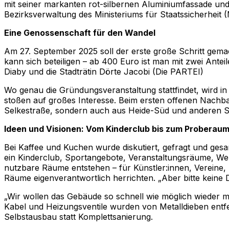
mit seiner markanten rot-silbernen Aluminiumfassade und
Bezirksverwaltung des Ministeriums für Staatssicherheit (
Eine Genossenschaft für den Wandel
Am 27. September 2025 soll der erste große Schritt gema
kann sich beteiligen – ab 400 Euro ist man mit zwei An
Diaby und die Stadträtin Dörte Jacobi (Die PARTEI)
Wo genau die Gründungsveranstaltung stattfindet, wird in
stoßen auf großes Interesse. Beim ersten offenen Nachb
Selkestraße, sondern auch aus Heide-Süd und anderen St
Ideen und Visionen: Vom Kinderclub bis zum Proberau
Bei Kaffee und Kuchen wurde diskutiert, gefragt und gesa
ein Kinderclub, Sportangebote, Veranstaltungsräume, Werks
nutzbare Räume entstehen – für Künstler:innen, Vereine, S
Räume eigenverantwortlich herrichten. „Aber bitte keine 
„Wir wollen das Gebäude so schnell wie möglich wieder mit 
Kabel und Heizungsventile wurden von Metalldieben entfe
Selbstausbau statt Komplettsanierung.