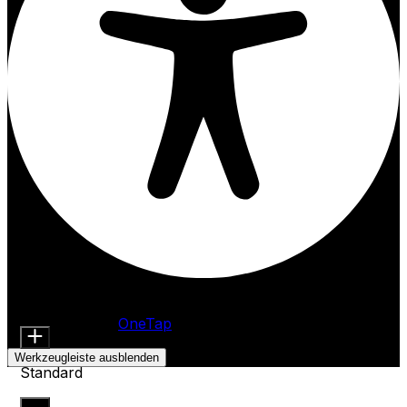
Barrierefreiheitsanpassungen
Inhaltsmodule
Schriftgröße
Präsentiert von
OneTap
Werkzeugleiste ausblenden
Standard