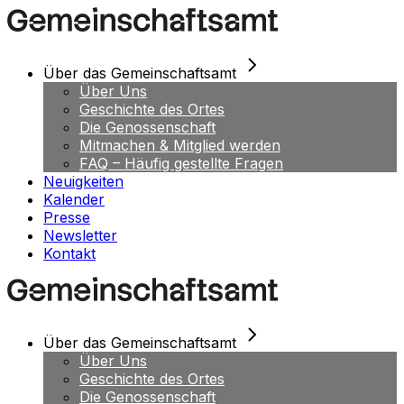
Skip
to
the
content
Über das Gemeinschaftsamt
Über Uns
Geschichte des Ortes
Die Genossenschaft
Mitmachen & Mitglied werden
FAQ – Häufig gestellte Fragen
Neuigkeiten
Kalender
Presse
Newsletter
Kontakt
Über das Gemeinschaftsamt
Über Uns
Geschichte des Ortes
Die Genossenschaft