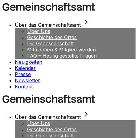
Skip
to
the
content
Über das Gemeinschaftsamt
Über Uns
Geschichte des Ortes
Die Genossenschaft
Mitmachen & Mitglied werden
FAQ – Häufig gestellte Fragen
Neuigkeiten
Kalender
Presse
Newsletter
Kontakt
Über das Gemeinschaftsamt
Über Uns
Geschichte des Ortes
Die Genossenschaft