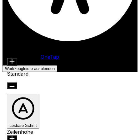
Barrierefreiheitsanpassungen
Inhaltsmodule
Schriftgröße
Präsentiert von
OneTap
Werkzeugleiste ausblenden
Standard
Lesbare Schrift
Zeilenhöhe