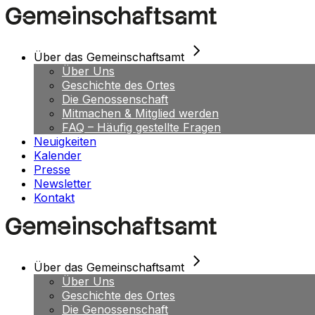
Skip
to
the
content
Über das Gemeinschaftsamt
Über Uns
Geschichte des Ortes
Die Genossenschaft
Mitmachen & Mitglied werden
FAQ – Häufig gestellte Fragen
Neuigkeiten
Kalender
Presse
Newsletter
Kontakt
Über das Gemeinschaftsamt
Über Uns
Geschichte des Ortes
Die Genossenschaft