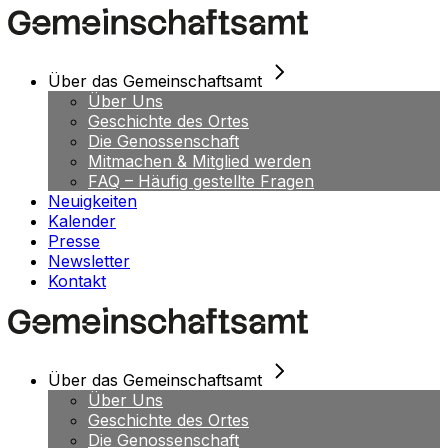
Skip
to
the
content
Über das Gemeinschaftsamt
Über Uns
Geschichte des Ortes
Die Genossenschaft
Mitmachen & Mitglied werden
FAQ – Häufig gestellte Fragen
Neuigkeiten
Kalender
Presse
Newsletter
Kontakt
Über das Gemeinschaftsamt
Über Uns
Geschichte des Ortes
Die Genossenschaft