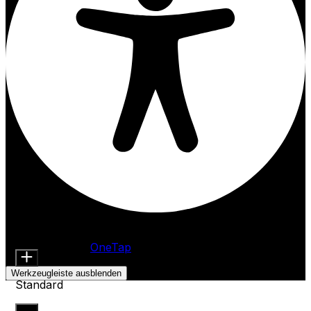
Barrierefreiheitsanpassungen
Inhaltsmodule
Schriftgröße
Präsentiert von
OneTap
Werkzeugleiste ausblenden
Standard