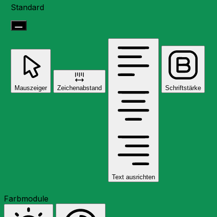
Standard
Mauszeiger
Zeichenabstand
Schriftstärke
Text ausrichten
Farbmodule