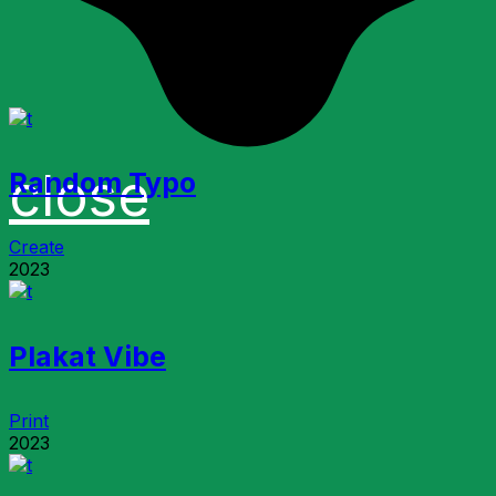
close
Random Typo
Create
2023
Plakat Vibe
Print
2023